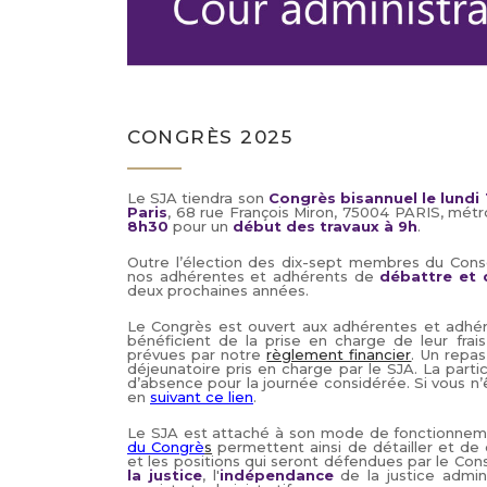
CONGRÈS 2025
Le SJA tiendra son
Congrès bisannuel le lundi 
Paris
, 68 rue François Miron, 75004 PARIS, métr
8h30
pour un
début des travaux à 9h
.
Outre l’élection des dix-sept membres du Consei
nos adhérentes et adhérents de
débattre et d
deux prochaines années.
Le Congrès est ouvert aux adhérentes et adhéren
bénéficient de la prise en charge de leur fr
prévues par notre
règlement financier
. Un repas
déjeunatoire pris en charge par le SJA. La parti
d’absence pour la journée considérée. Si vous n’
en
suivant ce lien
.
Le SJA est attaché à son mode de fonctionneme
du Congrè
s
permettent ainsi de détailler et de 
et les positions qui seront défendues par le Cons
la justice
, l'
indépendance
de la justice adminis