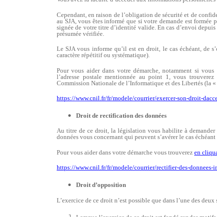
Cependant, en raison de l’obligation de sécurité et de confid
au SJA, vous êtes informé que si votre demande est formée pa
signée de votre titre d’identité valide. En cas d’envoi depuis
présumée vérifiée.
Le SJA vous informe qu’il est en droit, le cas échéant, de
caractère répétitif ou systématique).
Pour vous aider dans votre démarche, notamment si vous dé
l’adresse postale mentionnée au point 1, vous trouverez
Commission Nationale de l’Informatique et des Libertés (la «
https://www.cnil.fr/fr/modele/courrier/exercer-son-droit-dacc
Droit de rectification des données
Au titre de ce droit, la législation vous habilite à demander 
données vous concernant qui peuvent s’avérer le cas échéant 
Pour vous aider dans votre démarche vous trouverez
en cliqua
https://www.cnil.fr/fr/modele/courrier/rectifier-des-donnees-
Droit d’opposition
L’exercice de ce droit n’est possible que dans l’une des deux 