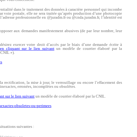
entialité dans le traitement des données à caractère personnel qui incombe
r voie postale, elle ne sera traitée qu’après production d’une photocopie
 l’adresse professionnelle en @juradm.fr ou @cnda.juradm.fr, l’identité est
 s’opposer aux demandes manifestement abusives (de par leur nombre, leur
sirez exercer votre droit d’accès par le biais d’une demande écrite à
en cliquant sur le lien suivant
un modèle de courrier élaboré par la
 CNIL »).
es
la rectification, la mise à jour, le verrouillage ou encore l’effacement des
inexactes, erronées, incomplètes ou obsolètes.
nt sur le lien suivant
un modèle de courrier élaboré par la CNIL.
inexactes-obsoletes-ou-perimees
situations suivantes :