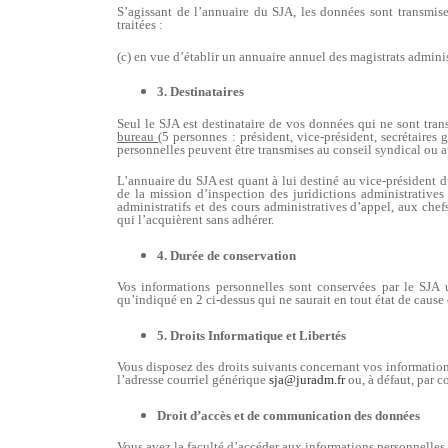
S’agissant de l’annuaire du SJA, les données sont transmise
traitées :
(c) en vue d’établir un annuaire annuel des magistrats adminis
3.
Destinataires
Seul le SJA est destinataire de vos données qui ne sont tran
bureau
(5 personnes : président, vice-président, secrétaires
personnelles peuvent être transmises au conseil syndical ou 
L’annuaire du SJA est quant à lui destiné au vice-président d
de la mission d’inspection des juridictions administratives
administratifs et des cours administratives d’appel, aux chef
qui l’acquièrent sans adhérer.
4.
Durée de conservation
Vos informations personnelles sont conservées par le SJA u
qu’indiqué en 2 ci-dessus qui ne saurait en tout état de cause e
5. Droits Informatique et Libertés
Vous disposez des droits suivants concernant vos information
l’adresse courriel générique
sja@juradm.fr
ou, à défaut, par c
Droit d’accès et de communication des données
Vous avez la faculté d’accéder aux informations personnelles