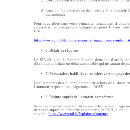
Lorsque l’exercice de ce droit est fondé sur des motifs
Lorsque l’exercice de ce droit vise à faire obstacle 
commerciale.
Pour vous aider dans votre démarche, notamment si vous dés
adressée à l’adresse postale indiquée au point 1, vous trou
CNIL.
https://www.cnil.fr/fr/modele/courrier/supprimer-des-informa
6. Délais de réponse
Le SJA s’engage à répondre à votre demande d’accès, de 
d’informations dans un délai raisonnable qui ne saurait dépa
7. Prestataires habilités et transfert vers un pays t
Le SJA ne transfère aucune donnée en dehors de l’Union e
l’annuaire respecte les obligations du RGPD.
8. Plainte auprès de l’autorité compétente
Si vous considérez que le SJA ne respecte pas ses obligati
demande auprès de l’autorité compétente, la CNIL, à laquell
suivant :
https://www.cnil.fr/fr/plaintes/internet
.