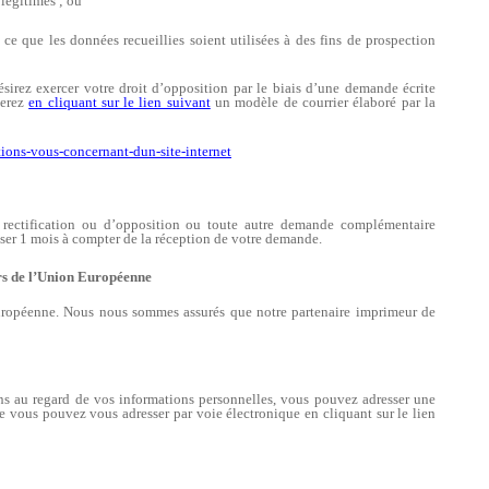
 légitimes ; ou
à ce que les données recueillies soient utilisées à des fins de prospection
irez exercer votre droit d’opposition par le biais d’une demande écrite
verez
en cliquant sur le lien suivant
un modèle de courrier élaboré par la
tions-vous-concernant-dun-site-internet
rectification ou d’opposition ou toute autre demande complémentaire
sser 1 mois à compter de la réception de votre demande.
iers de l’Union Européenne
uropéenne. Nous nous sommes assurés que notre partenaire imprimeur de
ons au regard de vos informations personnelles, vous pouvez adresser une
e vous pouvez vous adresser par voie électronique en cliquant sur le lien