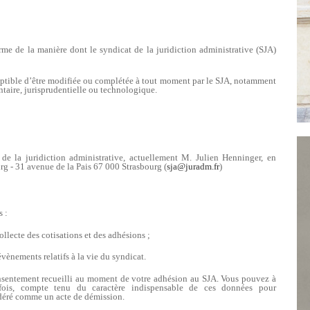
orme de la manière dont le syndicat de la juridiction administrative (SJA)
sceptible d’être modifiée ou complétée à tout moment par le SJA, notamment
ntaire, jurisprudentielle ou technologique.
de la juridiction administrative, actuellement M. Julien Henninger, en
urg - 31 avenue de la Pais 67 000 Strasbourg (
sja@juradm.fr
)
s :
collecte des cotisations et des adhésions ;
évènements relatifs à la vie du syndicat.
onsentement recueilli au moment de votre adhésion au SJA. Vous pouvez à
fois, compte tenu du caractère indispensable de ces données pour
sidéré comme un acte de démission.