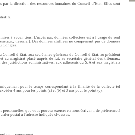
s par la direction des ressources humaines du Conseil d’Etat. Elles sont
tratifs.
smises à aucun tiers.
L’accès aux données collectées est à l’usage du seul
 généraux, trésorier). Des données chiffrées ne comprenant pas de données
au Congrès.
u Conseil d’Etat, aux secrétaires généraux du Conseil d’Etat, au président
 et au magistrat placé auprès de lui, au secrétaire général des tribunaux
s des juridictions administratives, aux adhérents du SJA et aux magistrats
niquement pour le temps correspondant à la finalité de la collecte tel
xcéder 4 ans pour les points (a) et (b) et 3 ans pour le point (c).
s personnelles, que vous pouvez exercer en nous écrivant, de préférence à
ourrier postal à l’adresse indiquée ci-dessus.
 qui vous concernent.