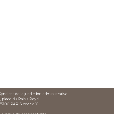
Syndicat de la juridiction administrative
1, place du Palais Royal
75100 PARIS cedex 01